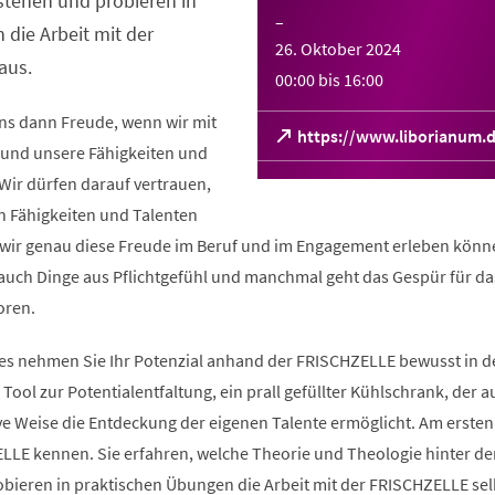
stehen und probieren in
–
die Arbeit mit der
26. Oktober 2024
aus.
00:00
bis
16:00
uns dann Freude, wenn wir mit
https://www.liborianum
d und unsere Fähigkeiten und
(Öffnet
in
 Wir dürfen darauf vertrauen,
einem
n Fähigkeiten und Talenten
neuen
t wir genau diese Freude im Beruf und im Engagement erleben könn
Tab)
h auch Dinge aus Pflicht­gefühl und manchmal geht das Gespür für da
oren.
s nehmen Sie Ihr Potenzial anhand der FRISCHZELLE bewusst in de
Tool zur Potentialentfaltung, ein prall gefüllter Kühl­schrank, der a
ve Weise die Entdeckung der eigenen Talente ermöglicht. Am ersten
ELLE kennen. Sie erfahren, welche Theorie und Theologie hinter d
bieren in praktischen Übungen die Arbeit mit der FRISCHZELLE sel