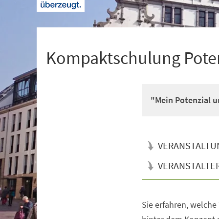
+
1
Kompaktschulung Pote
"Mein Potenzial u
VERANSTALTU
VERANSTALTE
Sie erfahren, welche
Veranstaltungsinformationen