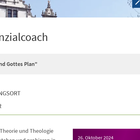
nzialcoach
nd Gottes Plan"
NGSORT
R
 Theorie und Theologie
26. Oktober 2024