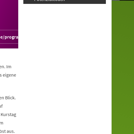
.de/programm/p01pbra900
en. Im
s eigene
n Blick.
uf
 Kurstag
em
bst aus.