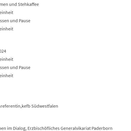
men und Stehkaffee
einheit
essen und Pause
einheit
024
einheit
essen und Pause
einheit
sreferentin,kefb Südwestfalen
en im Dialog, Erzbischöfliches Generalvikariat Paderborn