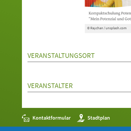
© Raychan / unsplash.com
VERANSTALTUNGSORT
VERANSTALTER
Kontaktformular
(Öffnet
Stadtplan
in
einem