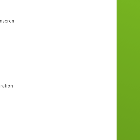
 unserem
eration