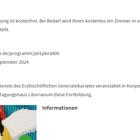
ung ist kostenfrei. Bei Bedarf wird Ihnen kostenlos ein Zimmer in
ellt.
um.de/programm/p01pbra900
eptember 2024
ienste des Erzbischöflichen Generalvikariates veranstal­tet in Koop
Tagungshaus Liborianum diese Fortbildung.
Informationen