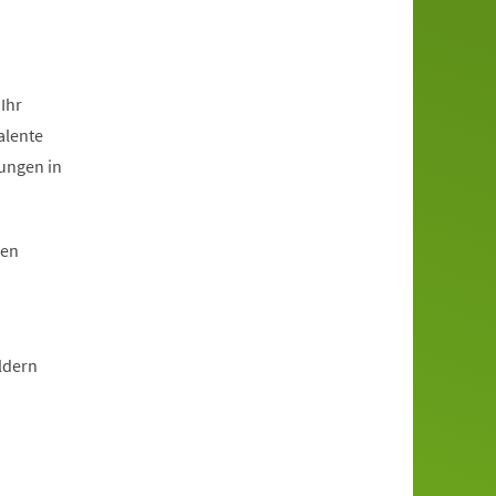
Ihr
alente
rungen in
hen
ldern