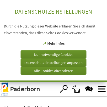
Inhalt anspringen
DATENSCHUTZEINSTELLUNGEN
Durch die Nutzung dieser Website erklären Sie sich damit
einverstanden, dass diese Seite Cookies verwendet.
(Öffnet
Mehr Infos
in
einem
Nur notwendige Cookies
neuen
Tab)
Datenschutzeinstellungen anpassen
Alle Cookies akzeptieren
Visuelle
Paderborn
Assistenzsoftware
öffnen.