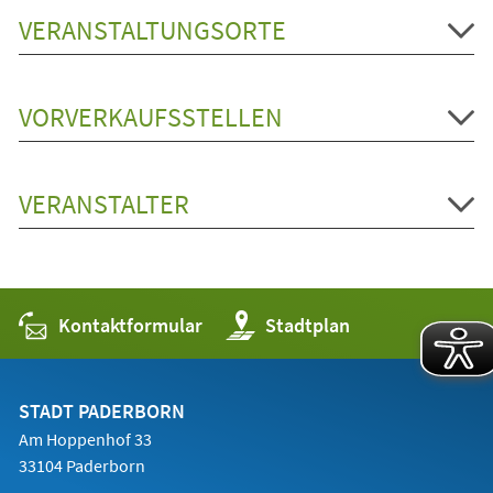
VERANSTALTUNGSORTE
VORVERKAUFSSTELLEN
VERANSTALTER
Kontaktformular
(Öffnet
Stadtplan
in
einem
neuen
Tab)
STADT PADERBORN
Am Hoppenhof 33
33104 Paderborn