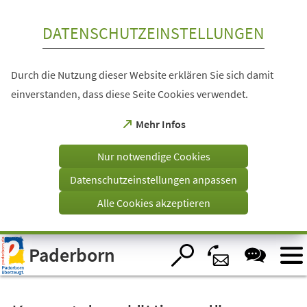
Inhalt anspringen
DATENSCHUTZEINSTELLUNGEN
Durch die Nutzung dieser Website erklären Sie sich damit
einverstanden, dass diese Seite Cookies verwendet.
(Öffnet
Mehr Infos
in
einem
Nur notwendige Cookies
neuen
Tab)
Datenschutzeinstellungen anpassen
Alle Cookies akzeptieren
Visuelle
Paderborn
Assistenzsoftware
öffnen.