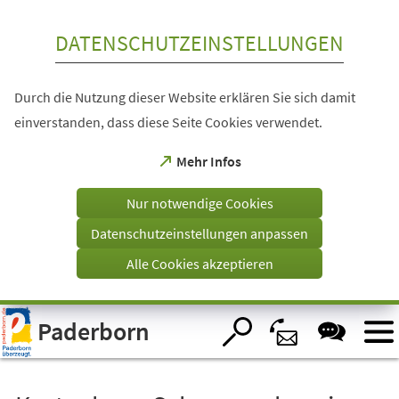
Inhalt anspringen
DATENSCHUTZEINSTELLUNGEN
Durch die Nutzung dieser Website erklären Sie sich damit
einverstanden, dass diese Seite Cookies verwendet.
(Öffnet
Mehr Infos
in
einem
Nur notwendige Cookies
neuen
Tab)
Datenschutzeinstellungen anpassen
Alle Cookies akzeptieren
Visuelle
Paderborn
Assistenzsoftware
öffnen.