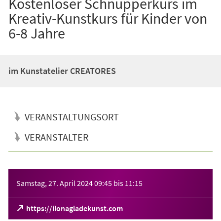
Kostenloser Schnupperkurs im
Kreativ-Kunstkurs für Kinder von
6-8 Jahre
im Kunstatelier CREATORES
VERANSTALTUNGSORT
VERANSTALTER
Veranstaltungsinformationen
Samstag, 27. April 2024
09:45
bis
11:15
(Öffnet
https://ilonagladekunst.com
in