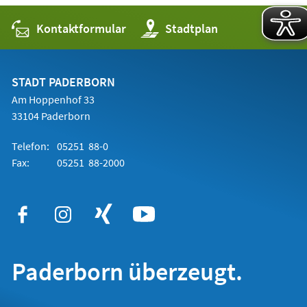
Kontaktformular
(Öffnet
Stadtplan
in
einem
neuen
Tab)
STADT PADERBORN
Am Hoppenhof 33
33104 Paderborn
Telefon:
05251 88-0
Fax:
05251 88-2000
Paderborn überzeugt.