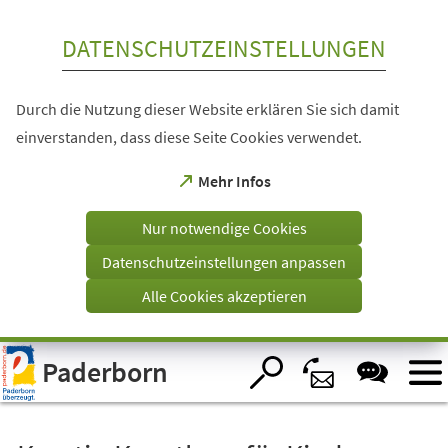
Inhalt anspringen
DATENSCHUTZEINSTELLUNGEN
Durch die Nutzung dieser Website erklären Sie sich damit
einverstanden, dass diese Seite Cookies verwendet.
(Öffnet
Mehr Infos
in
einem
Nur notwendige Cookies
neuen
Tab)
Datenschutzeinstellungen anpassen
Alle Cookies akzeptieren
Visuelle
Paderborn
Assistenzsoftware
öffnen.