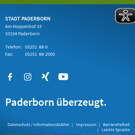
in
einem
neuen
Tab)
STADT PADERBORN
Am Hoppenhof 33
33104 Paderborn
Telefon:
05251 88-0
Fax:
05251 88-2000
Paderborn überzeugt.
Datenschutz / Informationsblätter
Impressum
Barrierefreiheit
Leichte Sprache