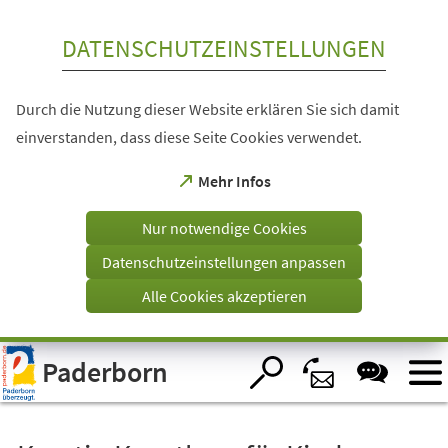
Inhalt anspringen
DATENSCHUTZEINSTELLUNGEN
Durch die Nutzung dieser Website erklären Sie sich damit
einverstanden, dass diese Seite Cookies verwendet.
(Öffnet
Mehr Infos
in
einem
Nur notwendige Cookies
neuen
Tab)
Datenschutzeinstellungen anpassen
Alle Cookies akzeptieren
Visuelle
Paderborn
Assistenzsoftware
öffnen.