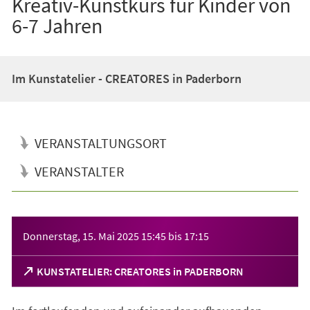
Kreativ-Kunstkurs für Kinder von
6-7 Jahren
Im Kunstatelier - CREATORES in Paderborn
VERANSTALTUNGSORT
VERANSTALTER
Veranstaltungsinformationen
Donnerstag, 15. Mai 2025
15:45
bis
17:15
(Öffnet
KUNSTATELIER: CREATORES in PADERBORN
in
einem