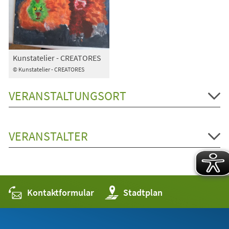
Kunstatelier - CREATORES
© Kunstatelier - CREATORES
VERANSTALTUNGSORT
VERANSTALTER
Kontaktformular
(Öffnet
Stadtplan
in
einem
neuen