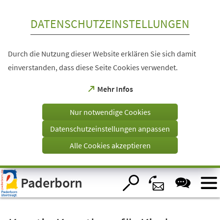
Inhalt anspringen
DATENSCHUTZEINSTELLUNGEN
Durch die Nutzung dieser Website erklären Sie sich damit
einverstanden, dass diese Seite Cookies verwendet.
(Öffnet
Mehr Infos
in
einem
Nur notwendige Cookies
neuen
Tab)
Datenschutzeinstellungen anpassen
Alle Cookies akzeptieren
Visuelle
Paderborn
Assistenzsoftware
öffnen.