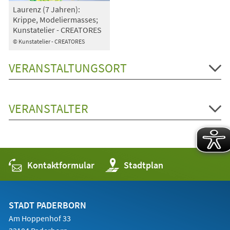
Laurenz (7 Jahren):
Krippe, Modeliermasses;
Kunstatelier - CREATORES
© Kunstatelier - CREATORES
VERANSTALTUNGSORT
VERANSTALTER
Kontaktformular
(Öffnet
Stadtplan
in
einem
neuen
Tab)
STADT PADERBORN
Am Hoppenhof 33