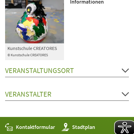
Informationen
Kunstschule CREATORES
© Kunstschule CREATORES
VERANSTALTUNGSORT
VERANSTALTER
Kontaktformular
(Öffnet
Stadtplan
in