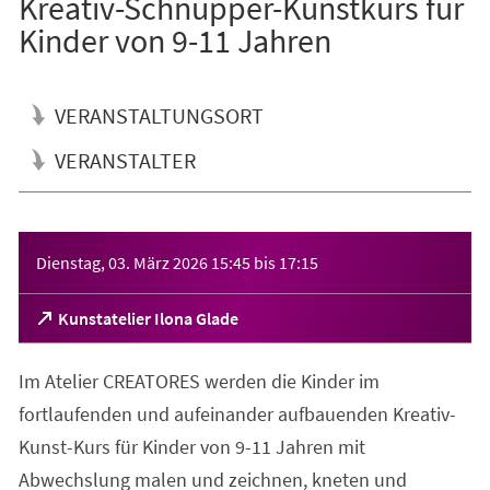
Kreativ-Schnupper-Kunstkurs für
Kinder von 9-11 Jahren
VERANSTALTUNGSORT
VERANSTALTER
Veranstaltungsinformationen
Dienstag, 03. März 2026
15:45
bis
17:15
(Öffnet
Kunstatelier Ilona Glade
in
einem
Im Atelier CREATORES werden die Kinder im
neuen
Tab)
fortlaufenden und aufeinander aufbauenden Kreativ-
Kunst-Kurs für Kinder von 9-11 Jahren mit
Abwechslung malen und zeichnen, kneten und