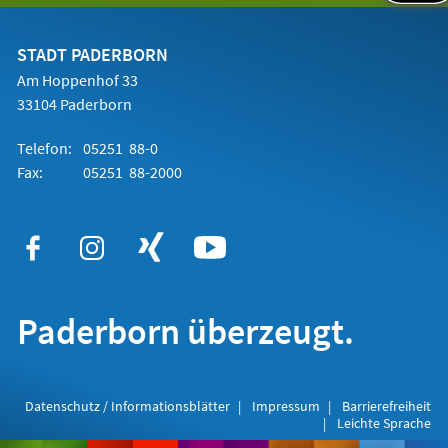
einem
neuen
Tab)
STADT PADERBORN
Am Hoppenhof 33
33104 Paderborn
Telefon:
05251 88-0
Fax:
05251 88-2000
Paderborn überzeugt.
Datenschutz / Informationsblätter
Impressum
Barrierefreiheit
Leichte Sprache