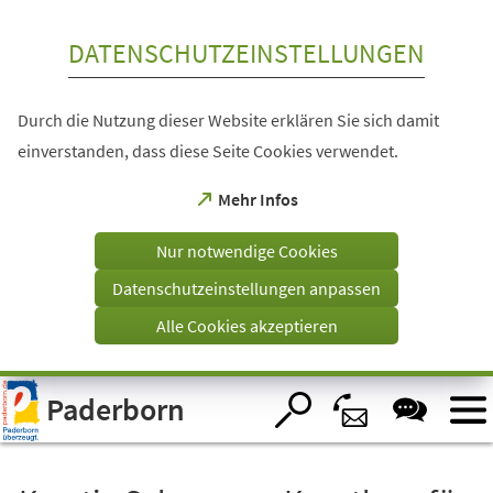
Inhalt anspringen
DATENSCHUTZEINSTELLUNGEN
Durch die Nutzung dieser Website erklären Sie sich damit
einverstanden, dass diese Seite Cookies verwendet.
(Öffnet
Mehr Infos
in
einem
Nur notwendige Cookies
neuen
Tab)
Datenschutzeinstellungen anpassen
Alle Cookies akzeptieren
Visuelle
Paderborn
Assistenzsoftware
öffnen.