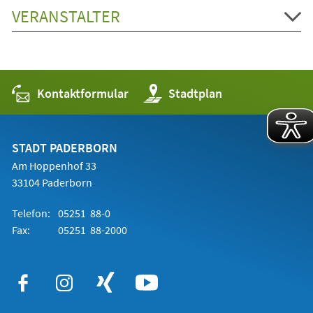
VERANSTALTER
Kontaktformular
(Öffnet
Stadtplan
in
einem
neuen
Tab)
STADT PADERBORN
Am Hoppenhof 33
33104 Paderborn
Telefon:
05251 88-0
Fax:
05251 88-2000