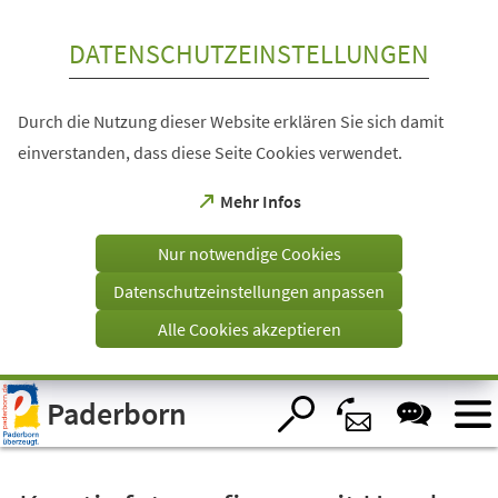
Inhalt anspringen
DATENSCHUTZEINSTELLUNGEN
Durch die Nutzung dieser Website erklären Sie sich damit
einverstanden, dass diese Seite Cookies verwendet.
(Öffnet
Mehr Infos
in
einem
Nur notwendige Cookies
neuen
Tab)
Datenschutzeinstellungen anpassen
Alle Cookies akzeptieren
Visuelle
Paderborn
Assistenzsoftware
öffnen.