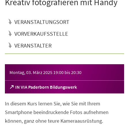
Kreativ fotografieren mit Handy
VERANSTALTUNGSORT
VORVERKAUFSSTELLE
VERANSTALTER
Veranstaltungsinformationen
Montag, 03. März 2025
19:00
bis
20:30
(Öffnet
IN VIA Paderborn Bildungswerk
in
einem
In diesem Kurs lernen Sie, wie Sie mit Ihrem
neuen
Tab)
Smartphone beeindruckende Fotos aufnehmen
können, ganz ohne teure Kameraausrüstung.