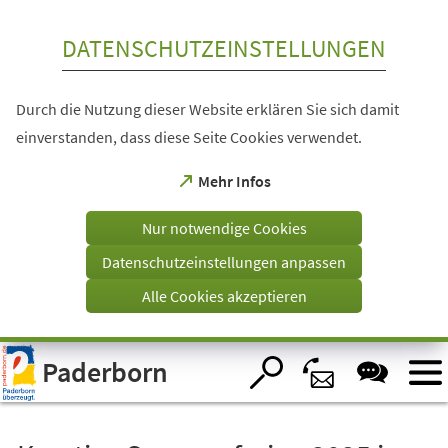
Inhalt anspringen
DATENSCHUTZEINSTELLUNGEN
Durch die Nutzung dieser Website erklären Sie sich damit
einverstanden, dass diese Seite Cookies verwendet.
(Öffnet
Mehr Infos
in
einem
Nur notwendige Cookies
neuen
Tab)
Datenschutzeinstellungen anpassen
Alle Cookies akzeptieren
Visuelle
Paderborn
Assistenzsoftware
öffnen.