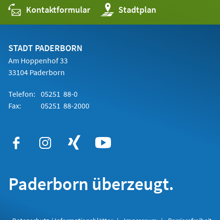
Kontaktformular
(Öffnet
Stadtplan
in
einem
neuen
Tab)
STADT PADERBORN
Am Hoppenhof 33
33104 Paderborn
Telefon:
05251 88-0
Fax:
05251 88-2000
Paderborn überzeugt.