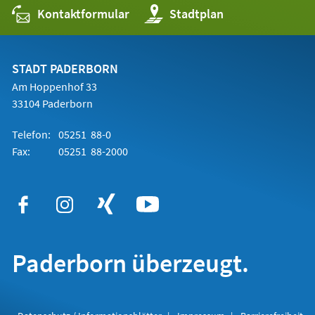
Kontaktformular
(Öffnet
Stadtplan
in
einem
neuen
Tab)
STADT PADERBORN
Am Hoppenhof 33
33104 Paderborn
Telefon:
05251 88-0
Fax:
05251 88-2000
Paderborn überzeugt.