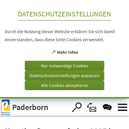
Inhalt anspringen
DATENSCHUTZEINSTELLUNGEN
Durch die Nutzung dieser Website erklären Sie sich damit
einverstanden, dass diese Seite Cookies verwendet.
(Öffnet
Mehr Infos
in
einem
Nur notwendige Cookies
neuen
Tab)
Datenschutzeinstellungen anpassen
Alle Cookies akzeptieren
Visuelle
Paderborn
Assistenzsoftware
öffnen.