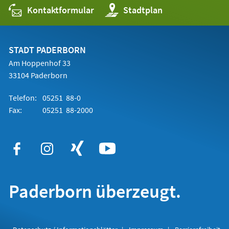
Kontaktformular
(Öffnet
Stadtplan
in
einem
neuen
Tab)
STADT PADERBORN
Am Hoppenhof 33
33104 Paderborn
Telefon:
05251 88-0
Fax:
05251 88-2000
Paderborn überzeugt.