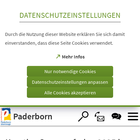
Inhalt anspringen
DATENSCHUTZEINSTELLUNGEN
Durch die Nutzung dieser Website erklären Sie sich damit
einverstanden, dass diese Seite Cookies verwendet.
(Öffnet
Mehr Infos
in
einem
Nur notwendige Cookies
neuen
Tab)
Datenschutzeinstellungen anpassen
Alle Cookies akzeptieren
Visuelle
Paderborn
Assistenzsoftware
öffnen.