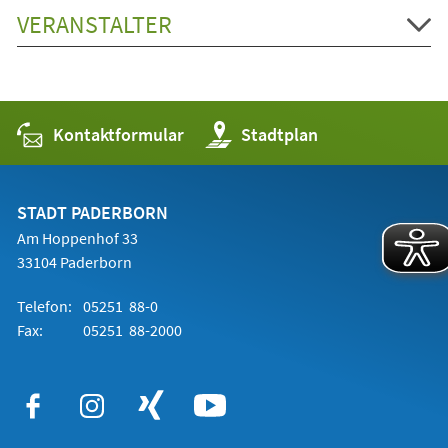
VERANSTALTER
Kontaktformular
(Öffnet
Stadtplan
in
einem
neuen
Tab)
STADT PADERBORN
Am Hoppenhof 33
33104 Paderborn
Telefon:
05251 88-0
Fax:
05251 88-2000