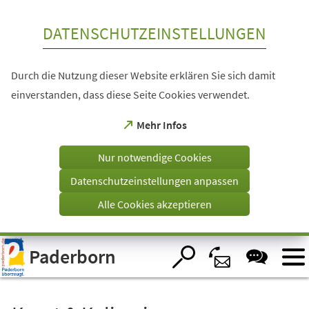
Inhalt anspringen
DATENSCHUTZEINSTELLUNGEN
Durch die Nutzung dieser Website erklären Sie sich damit
einverstanden, dass diese Seite Cookies verwendet.
(Öffnet
Mehr Infos
in
einem
Nur notwendige Cookies
neuen
Tab)
Datenschutzeinstellungen anpassen
Alle Cookies akzeptieren
Visuelle
Paderborn
Assistenzsoftware
öffnen.