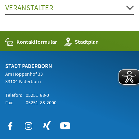
VERANSTALTER
Kontaktformular
(Öffnet
Stadtplan
in
einem
neuen
Tab)
STADT PADERBORN
Am Hoppenhof 33
33104 Paderborn
Telefon:
05251 88-0
Fax:
05251 88-2000