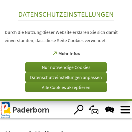
Inhalt anspringen
DATENSCHUTZEINSTELLUNGEN
Durch die Nutzung dieser Website erklären Sie sich damit
einverstanden, dass diese Seite Cookies verwendet.
(Öffnet
Mehr Infos
in
einem
Nur notwendige Cookies
neuen
Tab)
Datenschutzeinstellungen anpassen
Alle Cookies akzeptieren
Visuelle
Paderborn
Assistenzsoftware
öffnen.