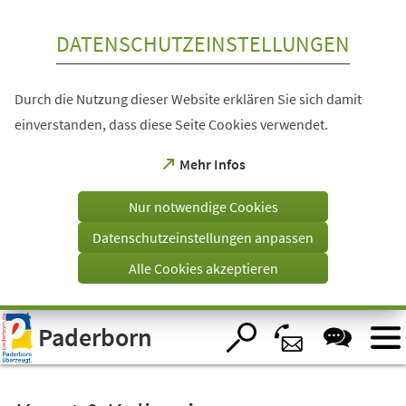
Inhalt anspringen
DATENSCHUTZEINSTELLUNGEN
Durch die Nutzung dieser Website erklären Sie sich damit
einverstanden, dass diese Seite Cookies verwendet.
(Öffnet
Mehr Infos
in
einem
Nur notwendige Cookies
neuen
Tab)
Datenschutzeinstellungen anpassen
Alle Cookies akzeptieren
Visuelle
Paderborn
Assistenzsoftware
öffnen.