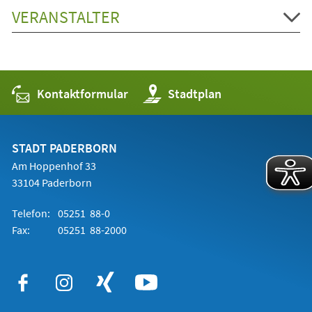
VERANSTALTER
Kontaktformular
(Öffnet
Stadtplan
in
einem
neuen
Tab)
STADT PADERBORN
Am Hoppenhof 33
33104 Paderborn
Telefon:
05251 88-0
Fax:
05251 88-2000