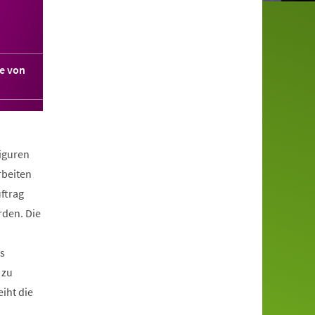
e von
Figuren
rbeiten
ftrag
rden. Die
s
 zu
iht die