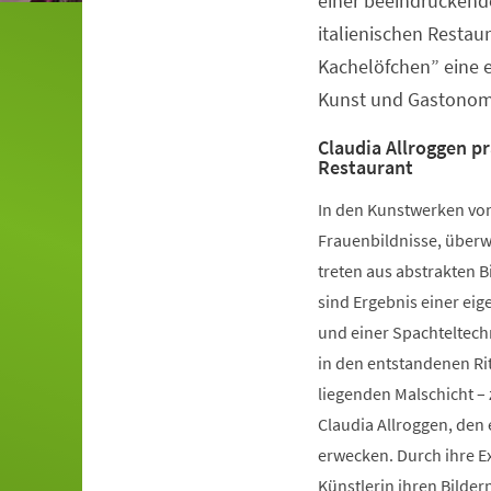
einer beeindruckend
italienischen Restau
Kachelöfchen” eine e
Kunst und Gastonom
Claudia Allroggen pr
Restaurant
In den Kunstwerken von
Frauenbildnisse, überw
treten aus abstrakten B
sind Ergebnis einer ei
und einer Spachteltech
in den entstandenen Rit
liegenden Malschicht –
Claudia Allroggen, den
erwecken. Durch ihre E
Künstlerin ihren Bilder