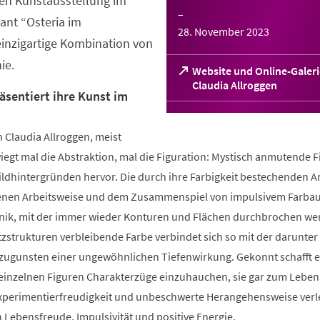
en Kunstausstellung im
–
rant “Osteria im
28. November 2023
inzigartige Kombination von
ie.
Website und Online-Galeri
(Öffnet
Claudia Allroggen
äsentiert ihre Kunst im
in
einem
neuen
 Claudia Allroggen, meist
Tab)
iegt mal die Abstraktion, mal die Figuration: Mystisch anmutende 
ildhintergründen hervor. Die durch ihre Farbigkeit bestechenden A
genen Arbeitsweise und dem Zusammenspiel von impulsivem Farbau
nik, mit der immer wieder Konturen und Flächen durchbrochen we
zstrukturen verbleibende Farbe verbindet sich so mit der darunter
 zugunsten einer ungewöhnlichen Tiefenwirkung. Gekonnt schafft e
 einzelnen Figuren Charakterzüge einzuhauchen, sie gar zum Leben
xperimentierfreudigkeit und unbeschwerte Herangehensweise verle
n Lebensfreude, Impulsivität und positive Energie.