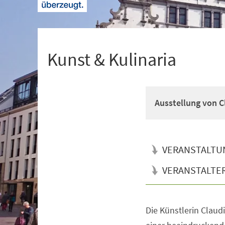
+
1
Kunst & Kulinaria
Ausstellung von C
VERANSTALTU
VERANSTALTE
Die Künstlerin Claudi
Veranstaltungsinformationen