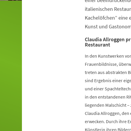
einer beeindruckend
italienischen Restau
Kachelöfchen” eine e
Kunst und Gastonom
Claudia Allroggen pr
Restaurant
In den Kunstwerken von
Frauenbildnisse, überw
treten aus abstrakten B
sind Ergebnis einer ei
und einer Spachteltech
in den entstandenen Rit
liegenden Malschicht –
Claudia Allroggen, den
erwecken. Durch ihre E
Künstlerin ihren Bilder