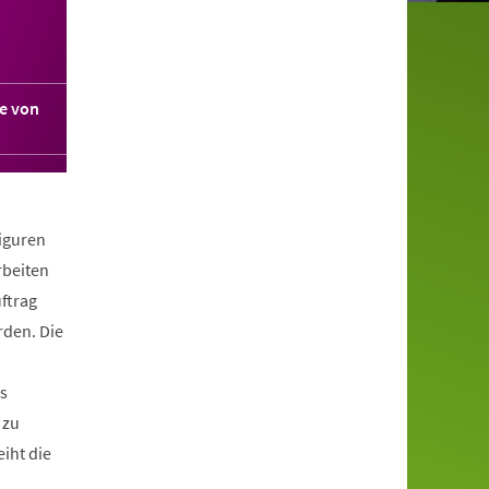
e von
Figuren
rbeiten
ftrag
rden. Die
s
 zu
iht die