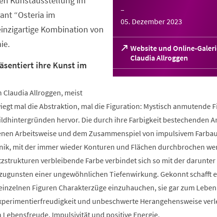
en Kunstausstellung im
–
rant “Osteria im
05. Dezember 2023
inzigartige Kombination von
ie.
Website und Online-Galeri
(Öffnet
Claudia Allroggen
äsentiert ihre Kunst im
in
einem
neuen
 Claudia Allroggen, meist
Tab)
iegt mal die Abstraktion, mal die Figuration: Mystisch anmutende 
ildhintergründen hervor. Die durch ihre Farbigkeit bestechenden A
genen Arbeitsweise und dem Zusammenspiel von impulsivem Farbau
nik, mit der immer wieder Konturen und Flächen durchbrochen we
zstrukturen verbleibende Farbe verbindet sich so mit der darunter
 zugunsten einer ungewöhnlichen Tiefenwirkung. Gekonnt schafft e
 einzelnen Figuren Charakterzüge einzuhauchen, sie gar zum Leben
xperimentierfreudigkeit und unbeschwerte Herangehensweise verle
n Lebensfreude, Impulsivität und positive Energie.