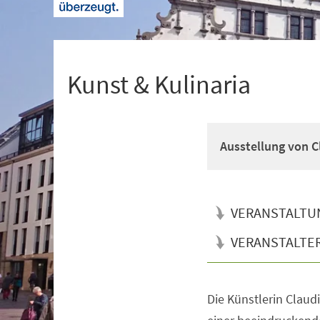
+
1
Kunst & Kulinaria
Ausstellung von C
VERANSTALTU
VERANSTALTE
Die Künstlerin Claudi
Veranstaltungsinformationen