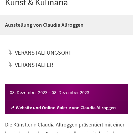
Kunst & Kulinaria
Ausstellung von Claudia Allroggen
VERANSTALTUNGSORT
VERANSTALTER
Veranstaltungsinformationen
08. Dezember 2023
–
08. Dezember 2023
(Öffnet
Website und Online-Galerie von Claudia Allroggen
in
einem
Die Künstlerin Claudia Allroggen präsentiert mit einer
neuen
Tab)