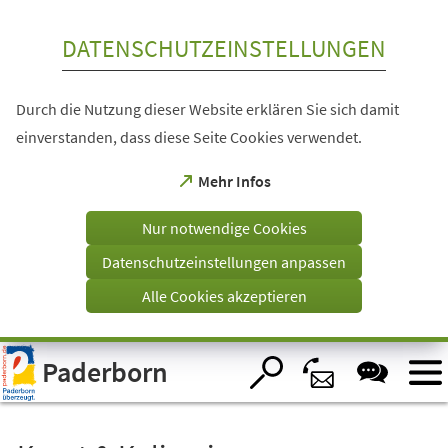
Inhalt anspringen
DATENSCHUTZEINSTELLUNGEN
Durch die Nutzung dieser Website erklären Sie sich damit
einverstanden, dass diese Seite Cookies verwendet.
(Öffnet
Mehr Infos
in
einem
Nur notwendige Cookies
neuen
Tab)
Datenschutzeinstellungen anpassen
Alle Cookies akzeptieren
Visuelle
Paderborn
Assistenzsoftware
öffnen.