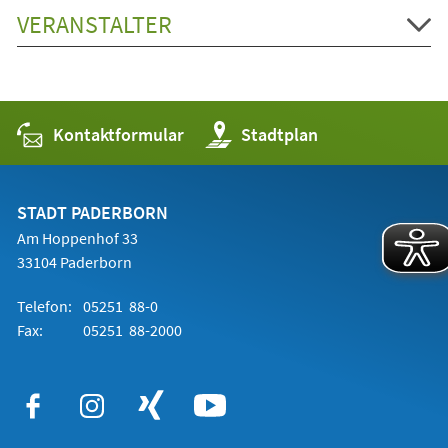
VERANSTALTER
Kontaktformular
(Öffnet
Stadtplan
in
einem
neuen
Tab)
STADT PADERBORN
Am Hoppenhof 33
33104 Paderborn
Telefon:
05251 88-0
Fax:
05251 88-2000