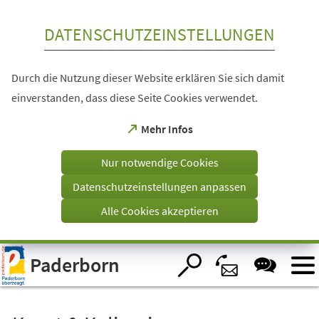
Inhalt anspringen
DATENSCHUTZEINSTELLUNGEN
Durch die Nutzung dieser Website erklären Sie sich damit
einverstanden, dass diese Seite Cookies verwendet.
(Öffnet
Mehr Infos
in
einem
Nur notwendige Cookies
neuen
Tab)
Datenschutzeinstellungen anpassen
Alle Cookies akzeptieren
Visuelle
Paderborn
Assistenzsoftware
öffnen.