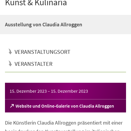
Kunst & Kulinaria
Ausstellung von Claudia Allroggen
VERANSTALTUNGSORT
VERANSTALTER
Veranstaltungsinformationen
15. Dezember 2023
–
15. Dezember 2023
(Öffnet
Website und Online-Galerie von Claudia Allroggen
in
einem
Die Künstlerin Claudia Allroggen präsentiert mit einer
neuen
Tab)