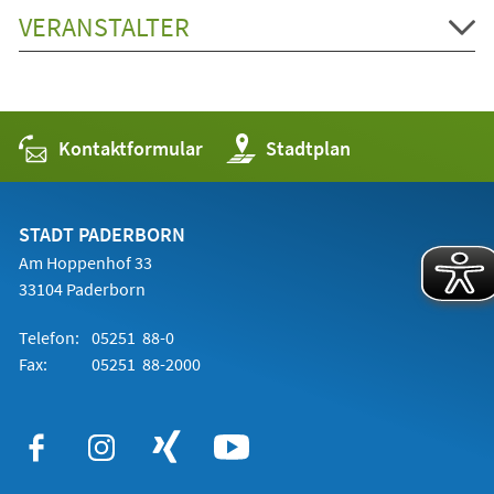
VERANSTALTER
Kontaktformular
(Öffnet
Stadtplan
in
einem
neuen
Tab)
STADT PADERBORN
Am Hoppenhof 33
33104 Paderborn
Telefon:
05251 88-0
Fax:
05251 88-2000