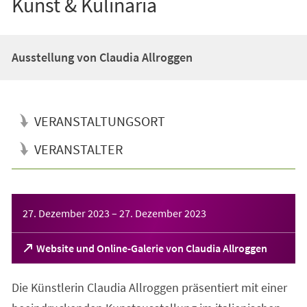
Kunst & Kulinaria
Ausstellung von Claudia Allroggen
VERANSTALTUNGSORT
VERANSTALTER
Veranstaltungsinformationen
27. Dezember 2023
–
27. Dezember 2023
(Öffnet
Website und Online-Galerie von Claudia Allroggen
in
einem
Die Künstlerin Claudia Allroggen präsentiert mit einer
neuen
Tab)