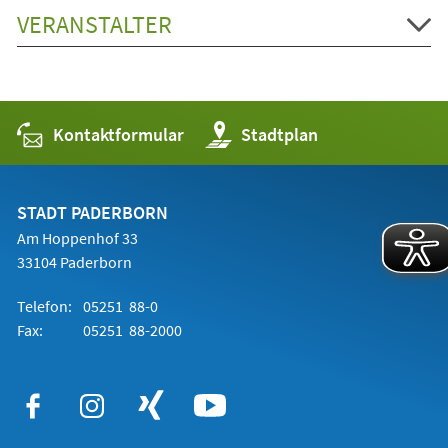
VERANSTALTER
Kontaktformular
(Öffnet
Stadtplan
in
einem
neuen
Tab)
STADT PADERBORN
Am Hoppenhof 33
33104 Paderborn
Telefon:
05251 88-0
Fax:
05251 88-2000