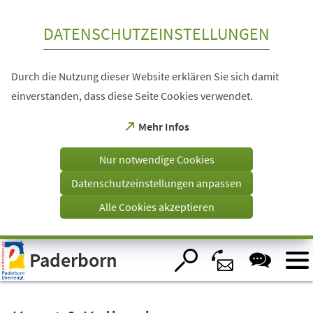
Inhalt anspringen
DATENSCHUTZEINSTELLUNGEN
Durch die Nutzung dieser Website erklären Sie sich damit
einverstanden, dass diese Seite Cookies verwendet.
(Öffnet
Mehr Infos
in
einem
Nur notwendige Cookies
neuen
Tab)
Datenschutzeinstellungen anpassen
Alle Cookies akzeptieren
Visuelle
Paderborn
Assistenzsoftware
öffnen.