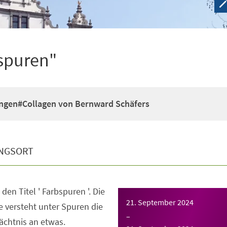
spuren"
ngen#Collagen von Bernward Schäfers
NGSORT
den Titel ' Farbspuren '. Die
21. September 2024
 versteht unter Spuren die
–
ächtnis an etwas.