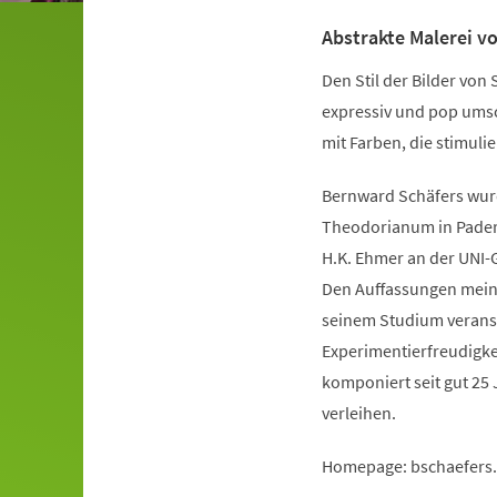
Abstrakte Malerei v
Den Stil der Bilder von
expressiv und pop umsc
mit Farben, die stimuli
Bernward Schäfers wurd
Theodorianum in Paderb
H.K. Ehmer an der UNI-G
Den Auffassungen meiner
seinem Studium veranst
Experimentierfreudigkei
komponiert seit gut 2
verleihen.
Homepage: bschaefers