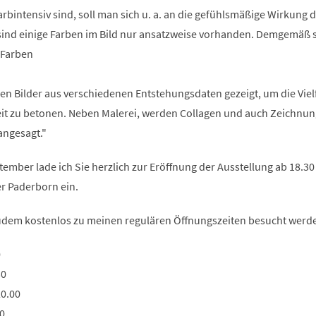
arbintensiv sind, soll man sich u. a. an die gefühlsmäßige Wirkung d
sind einige Farben im Bild nur ansatzweise vorhanden. Demgemäß s
 Farben
en Bilder aus verschiedenen Entstehungsdaten gezeigt, um die Viel
it zu betonen. Neben Malerei, werden Collagen und auch Zeichnu
 angesagt."
tember lade ich Sie herzlich zur Eröffnung der Ausstellung ab 18.30 
er Paderborn ein.
udem kostenlos zu meinen regulären Öffnungszeiten besucht werd
0
30
20.00
0