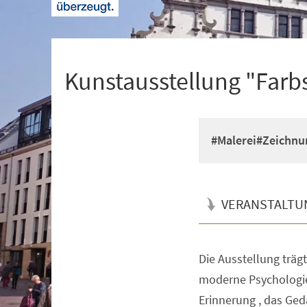
+
1
Kunstausstellung "Farb
#Malerei#Zeichnu
VERANSTALTU
Die Ausstellung trägt 
Veranstaltungsinformationen
moderne Psychologie
Erinnerung , das Ged