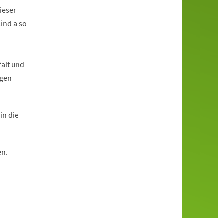
ieser
ind also
falt und
ngen
in die
en.