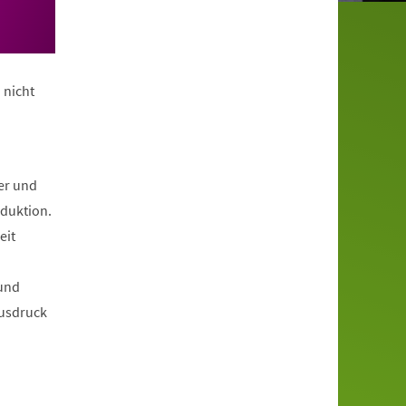
 nicht
er und
oduktion.
eit
 und
Ausdruck