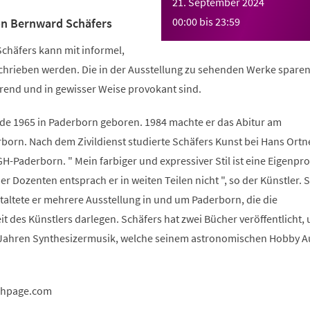
21. September 2024
00:00
bis
23:59
on Bernward Schäfers
 Schäfers kann mit informel,
hrieben werden. Die in der Ausstellung zu sehenden Werke sparen
erend und in gewisser Weise provokant sind.
e 1965 in Paderborn geboren. 1984 machte er das Abitur am
orn. Nach dem Zivildienst studierte Schäfers Kunst bei Hans Ortn
H-Paderborn. " Mein farbiger und expressiver Stil ist eine Eigenpr
 Dozenten entsprach er in weiten Teilen nicht ", so der Künstler. S
altete er mehrere Ausstellung in und um Paderborn, die die
t des Künstlers darlegen. Schäfers hat zwei Bücher veröffentlicht,
5 Jahren Synthesizermusik, welche seinem astronomischen Hobby 
.hpage.com