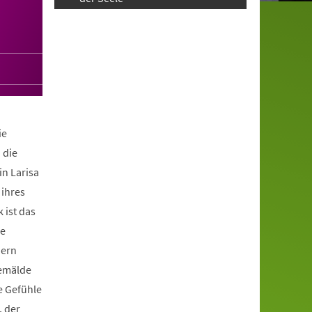
ie
 die
in Larisa
 ihres
 ist das
he
hern
Gemälde
e Gefühle
, der