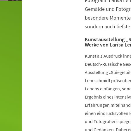
Fotografin Larisa Le
Gemälde und Fotograf
besondere Momente i
sondern auch tiefst
Kunstausstellung „S
Werke von Larisa L
Kunst als Ausdruck inne
Deutsch-Russische Gese
Ausstellung „Spiegelbi
Leneschmidt präsentier
Lebens einfangen, sond
Ergebnis eines intensiv
Erfahrungen miteinande
einen eindrucksvollen E
und Fotografien spiege
und Gedanken. Dabei is