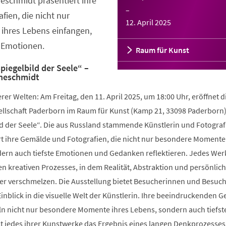
neschmidt präsentiert ihre
–
ien, die nicht nur
12. April 2025
hres Lebens einfangen,
e Emotionen.
Raum für Kunst
piegelbild der Seele“ –
eneschmidt
rer Welten: Am Freitag, den 11. April 2025, um 18:00 Uhr, eröffnet d
llschaft Paderborn im Raum für Kunst (Kamp 21, 33098 Paderborn)
ld der Seele“. Die aus Russland stammende Künstlerin und Fotograf
t ihre Gemälde und Fotografien, die nicht nur besondere Momente
ern auch tiefste Emotionen und Gedanken reflektieren. Jedes Werk
en kreativen Prozesses, in dem Realität, Abstraktion und persönlic
r verschmelzen. Die Ausstellung bietet Besucherinnen und Besuc
inblick in die visuelle Welt der Künstlerin. Ihre beeindruckenden 
ln nicht nur besondere Momente ihres Lebens, sondern auch tiefst
t jedes ihrer Kunstwerke das Ergebnis eines langen Denkprozesses