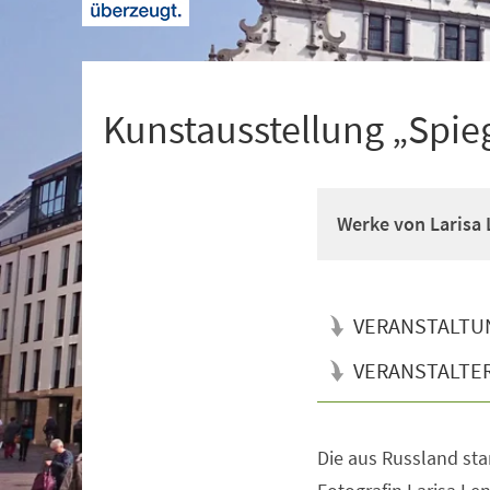
+
1
Kunstausstellung „Spieg
Werke von Larisa
VERANSTALTU
VERANSTALTE
Die aus Russland st
Veranstaltungsinformationen