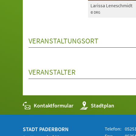
Larissa Leneschmidt
© DRG
VERANSTALTUNGSORT
VERANSTALTER
Kontaktformular
(Öffnet
Stadtplan
in
einem
neuen
Tab)
STADT PADERBORN
Telefon:
05251
Fax:
05251