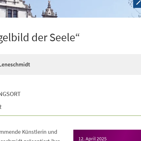
elbild der Seele“
 Leneschmidt
NGSORT
R
ammende Künstlerin und
12. April 2025