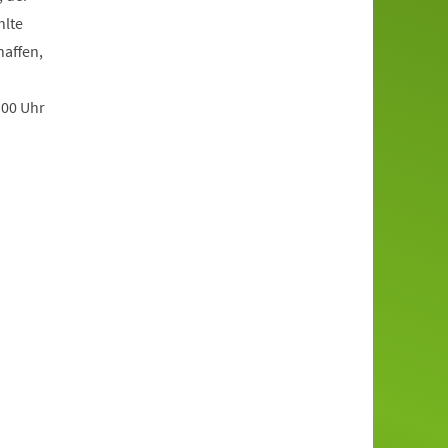
hlte
haffen,
:00 Uhr