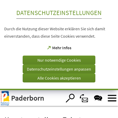
Inhalt anspringen
DATENSCHUTZEINSTELLUNGEN
Durch die Nutzung dieser Website erklären Sie sich damit
einverstanden, dass diese Seite Cookies verwendet.
(Öffnet
Mehr Infos
in
einem
Nur notwendige Cookies
neuen
Tab)
Datenschutzeinstellungen anpassen
Alle Cookies akzeptieren
Visuelle
Paderborn
Assistenzsoftware
öffnen.