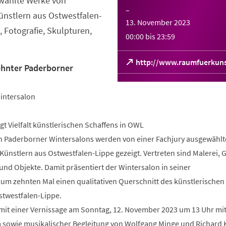
ewählte Werke von
–
ünstlern aus Ostwestfalen-
13. November 2023
k, Fotografie, Skulpturen,
00:00
bis
23:59
(Öffnet
http://www.raumfuerkuns
ehnter Paderborner
in
einem
neuen
intersalon
Tab)
igt Vielfalt künstlerischen Schaffens in OWL
 Paderborner Wintersalons werden von einer Fachjury ausgewähl
ünstlern aus Ostwestfalen-Lippe gezeigt. Vertreten sind Malerei, G
und Objekte. Damit präsentiert der Wintersalon in seiner
um zehnten Mal einen qualitativen Querschnitt des künstlerischen
stwestfalen-Lippe.
 mit einer Vernissage am Sonntag, 12. November 2023 um 13 Uhr mi
 sowie musikalischer Begleitung von Wolfgang Minge und Richard 