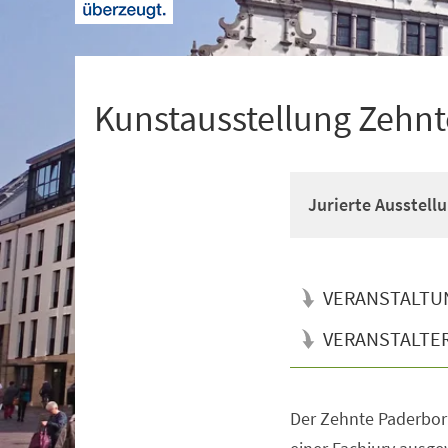
+
1
Kunstausstellung Zehnt
Jurierte Ausstellu
VERANSTALTU
VERANSTALTE
Der Zehnte Paderbor
Veranstaltungsinformationen