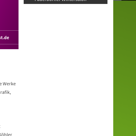
t.de
te Werke
rafik,
t
Köhler