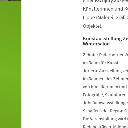
einer Fachjury ausg
Künstlerinnen und K
Lippe (Malerei, Grafi
Objekte).
Kunstausstellung Z
Wintersalon
Zehnter Paderborner W
im Raum für Kunst
Jurierte Ausstellung ze
Im Rahmen des Zehnten
von Künstlerinnen und K
Fotografie, Skulpturen 
Jubiläumsausstellung z
Schaffens der Region O
Die Veranstaltung wird
Redebeiträgen, Milonga