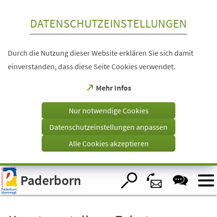
Inhalt anspringen
DATENSCHUTZEINSTELLUNGEN
Durch die Nutzung dieser Website erklären Sie sich damit
einverstanden, dass diese Seite Cookies verwendet.
(Öffnet
Mehr Infos
in
einem
Nur notwendige Cookies
neuen
Tab)
Datenschutzeinstellungen anpassen
Alle Cookies akzeptieren
Visuelle
Paderborn
Assistenzsoftware
öffnen.