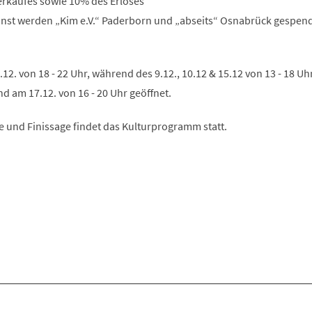
rkaufes sowie 10% des Erlöses
Tab)
nst werden „Kim e.V.“ Paderborn und „abseits“ Osnabrück gespend
12. von 18 - 22 Uhr, während des 9.12., 10.12 & 15.12 von 13 - 18 Uh
nd am 17.12. von 16 - 20 Uhr geöffnet.
 und Finissage findet das Kulturprogramm statt.