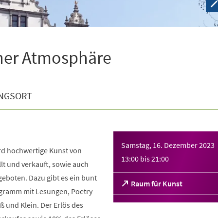
cher Atmosphäre
NGSORT
Samstag, 16. Dezember 2023
rd hochwertige Kunst von
13:00
bis
21:00
lt und verkauft, sowie auch
eboten. Dazu gibt es ein bunt
(Öffnet
Raum für Kunst
ogramm mit Lesungen, Poetry
in
einem
 und Klein. Der Erlös des
neuen