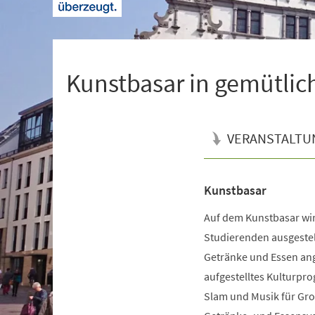
+
1
Kunstbasar in gemütli
VERANSTALTU
Kunstbasar
Veranstaltungsinformationen
Auf dem Kunstbasar wi
Studierenden ausgestel
Getränke und Essen ang
aufgestelltes Kulturpr
Slam und Musik für Groß