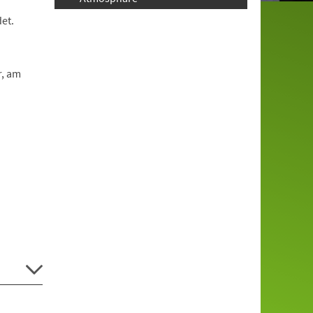
et.
r, am