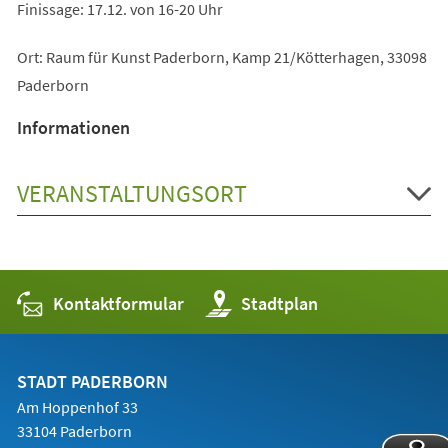
Finissage: 17.12. von 16-20 Uhr
Ort: Raum für Kunst Paderborn, Kamp 21/Kötterhagen, 33098
Paderborn
Informationen
VERANSTALTUNGSORT
Kontaktformular
(Öffnet
Stadtplan
in
einem
neuen
Tab)
STADT PADERBORN
Am Hoppenhof 33
33104 Paderborn