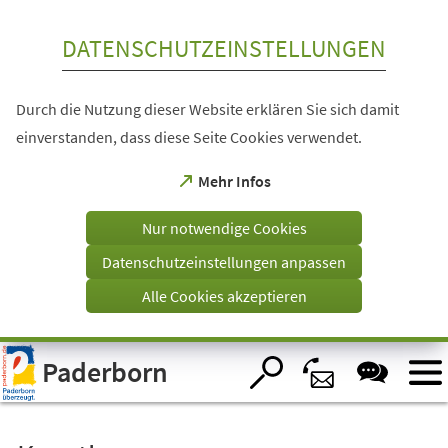
Inhalt anspringen
DATENSCHUTZEINSTELLUNGEN
Durch die Nutzung dieser Website erklären Sie sich damit
einverstanden, dass diese Seite Cookies verwendet.
(Öffnet
Mehr Infos
in
einem
Nur notwendige Cookies
neuen
Tab)
Datenschutzeinstellungen anpassen
Alle Cookies akzeptieren
Visuelle
Paderborn
Assistenzsoftware
öffnen.