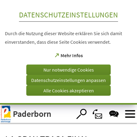
Inhalt anspringen
DATENSCHUTZEINSTELLUNGEN
Durch die Nutzung dieser Website erklären Sie sich damit
einverstanden, dass diese Seite Cookies verwendet.
(Öffnet
Mehr Infos
in
einem
Nur notwendige Cookies
neuen
Tab)
Datenschutzeinstellungen anpassen
Alle Cookies akzeptieren
Visuelle
Paderborn
Assistenzsoftware
öffnen.