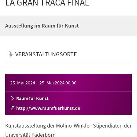
LA GRAN TRACA FINAL
Ausstellung im Raum für Kunst
VERANSTALTUNGSORTE
Veranstaltungsinformationen
25. Mai 2024
–
25. Mai 2024
00:00
Raum für Kunst
(Öffnet
http://www.raumfuerkunst.de
in
einem
Kunstausstellung der Molino-Winkler-Stipendiaten der
neuen
Tab)
Universität Paderborn