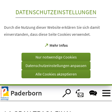
Inhalt anspringen
DATENSCHUTZEINSTELLUNGEN
Durch die Nutzung dieser Website erklären Sie sich damit
einverstanden, dass diese Seite Cookies verwendet.
(Öffnet
Mehr Infos
in
einem
Nur notwendige Cookies
neuen
Tab)
Datenschutzeinstellungen anpassen
Alle Cookies akzeptieren
Visuelle
Paderborn
Assistenzsoftware
öffnen.