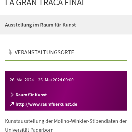
LA GRAN TRACA FINAL
Ausstellung im Raum für Kunst
VERANSTALTUNGSORTE
Veranstaltungsinformationen
26. Mai 2024
–
26. Mai 2024
00:00
Raum für Kunst
(Öffnet
http://www.raumfuerkunst.de
in
einem
Kunstausstellung der Molino-Winkler-Stipendiaten der
neuen
Tab)
Universität Paderborn