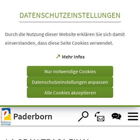
Inhalt anspringen
DATENSCHUTZEINSTELLUNGEN
Durch die Nutzung dieser Website erklären Sie sich damit
einverstanden, dass diese Seite Cookies verwendet.
(Öffnet
Mehr Infos
in
einem
Nur notwendige Cookies
neuen
Tab)
Datenschutzeinstellungen anpassen
Alle Cookies akzeptieren
Visuelle
Paderborn
Assistenzsoftware
öffnen.