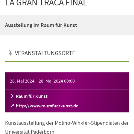
LA GRAN TRACA FINAL
Ausstellung im Raum für Kunst
VERANSTALTUNGSORTE
Veranstaltungsinformationen
28. Mai 2024
–
28. Mai 2024
00:00
Raum für Kunst
(Öffnet
http://www.raumfuerkunst.de
in
einem
Kunstausstellung der Molino-Winkler-Stipendiaten der
neuen
Tab)
Universität Paderborn