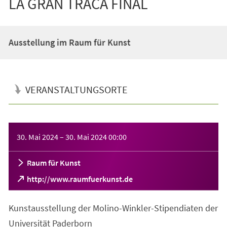
LA GRAN TRACA FINAL
Ausstellung im Raum für Kunst
VERANSTALTUNGSORTE
Veranstaltungsinformationen
30. Mai 2024
–
30. Mai 2024
00:00
Raum für Kunst
(Öffnet
http://www.raumfuerkunst.de
in
einem
Kunstausstellung der Molino-Winkler-Stipendiaten der
neuen
Tab)
Universität Paderborn