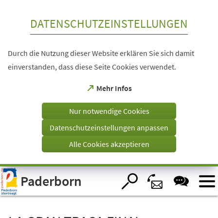
Inhalt anspringen
DATENSCHUTZEINSTELLUNGEN
Durch die Nutzung dieser Website erklären Sie sich damit
einverstanden, dass diese Seite Cookies verwendet.
(Öffnet
Mehr Infos
in
einem
Nur notwendige Cookies
neuen
Tab)
Datenschutzeinstellungen anpassen
Alle Cookies akzeptieren
Visuelle
Paderborn
Assistenzsoftware
öffnen.