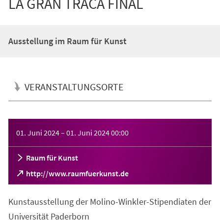
LA GRAN TRACA FINAL
Ausstellung im Raum für Kunst
VERANSTALTUNGSORTE
Veranstaltungsinformationen
01. Juni 2024
–
01. Juni 2024
00:00
Raum für Kunst
(Öffnet
http://www.raumfuerkunst.de
in
einem
Kunstausstellung der Molino-Winkler-Stipendiaten der
neuen
Tab)
Universität Paderborn