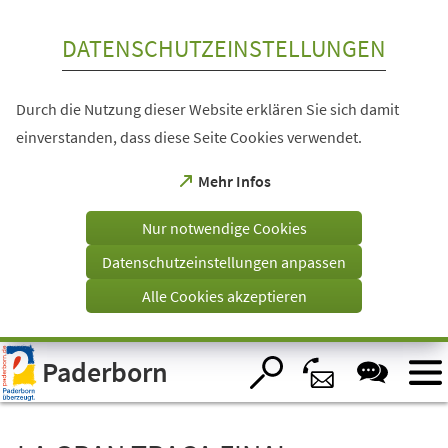
Inhalt anspringen
DATENSCHUTZEINSTELLUNGEN
Durch die Nutzung dieser Website erklären Sie sich damit
einverstanden, dass diese Seite Cookies verwendet.
(Öffnet
Mehr Infos
in
einem
Nur notwendige Cookies
neuen
Tab)
Datenschutzeinstellungen anpassen
Alle Cookies akzeptieren
Visuelle
Paderborn
Assistenzsoftware
öffnen.