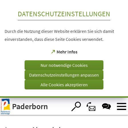
Inhalt anspringen
DATENSCHUTZEINSTELLUNGEN
Durch die Nutzung dieser Website erklären Sie sich damit
einverstanden, dass diese Seite Cookies verwendet.
(Öffnet
Mehr Infos
in
einem
Nur notwendige Cookies
neuen
Tab)
Datenschutzeinstellungen anpassen
Alle Cookies akzeptieren
Visuelle
Paderborn
Assistenzsoftware
öffnen.