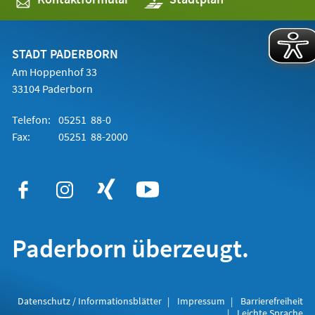
in
einem
neuen
Tab)
STADT PADERBORN
Am Hoppenhof 33
33104 Paderborn
Telefon:
05251 88-0
Fax:
05251 88-2000
Paderborn überzeugt.
Datenschutz / Informationsblätter
Impressum
Barrierefreiheit
Leichte Sprache