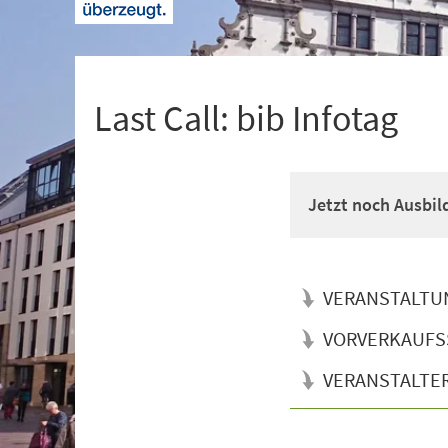
+
1
Last Call: bib Infotag
Jetzt noch Ausbil
VERANSTALTU
VORVERKAUFS
VERANSTALTE