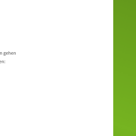
en gehen
en: