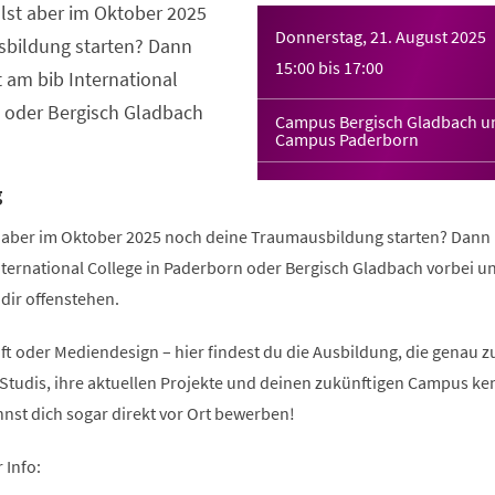
llst aber im Oktober 2025
Donnerstag, 21. August 2025
bildung starten? Dann
15:00
bis
17:00
am bib International
n oder Bergisch Gladbach
Campus Bergisch Gladbach u
Campus Paderborn
g
lst aber im Oktober 2025 noch deine Traumausbildung starten? Dan
nternational College in Paderborn oder Bergisch Gladbach vorbei u
dir offenstehen.
ft oder Mediendesign – hier findest du die Ausbildung, die genau zu
 Studis, ihre aktuellen Projekte und deinen zukünftigen Campus ke
nst dich sogar direkt vor Ort bewerben!
 Info: