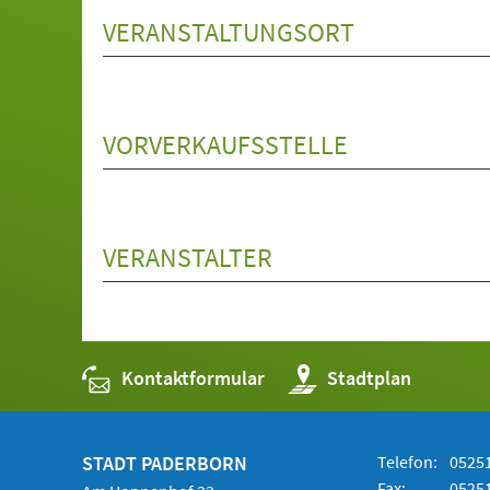
VERANSTALTUNGSORT
VORVERKAUFSSTELLE
VERANSTALTER
Kontaktformular
(Öffnet
Stadtplan
in
einem
neuen
Tab)
STADT PADERBORN
Telefon:
05251
Fax:
05251