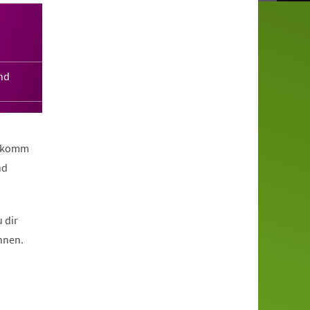
nd
n komm
nd
 dir
nnen.