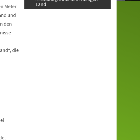
Land
en Meter
land und
on den
gnisse
and“, die
ei
de,