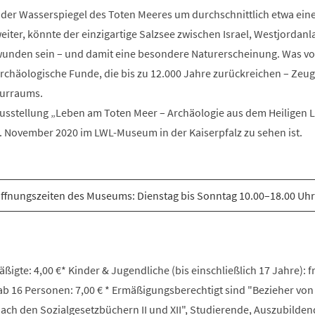
t der Wasserspiegel des Toten Meeres um durchschnittlich etwa ein
weiter, könnte der einzigartige Salzsee zwischen Israel, Westjordan
wunden sein – und damit eine besondere Naturerscheinung. Was v
archäologische Funde, die bis zu 12.000 Jahre zurückreichen – Zeu
turraums.
ausstellung „Leben am Toten Meer – Archäologie aus dem Heiligen L
5. November 2020 im LWL-Museum in der Kaiserpfalz zu sehen ist.
ffnungszeiten des Museums: Dienstag bis Sonntag 10.00–18.00 Uhr
igte: 4,00 €* Kinder & Jugendliche (bis einschließlich 17 Jahre): fr
b 16 Personen: 7,00 € * Ermäßigungsberechtigt sind "Bezieher von
ach den Sozialgesetzbüchern II und XII", Studierende, Auszubilden