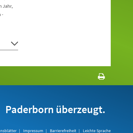
n Jahr,
 -
Paderborn überzeugt.
nsblätter
Impressum
Barrierefreiheit
Leichte Sprache