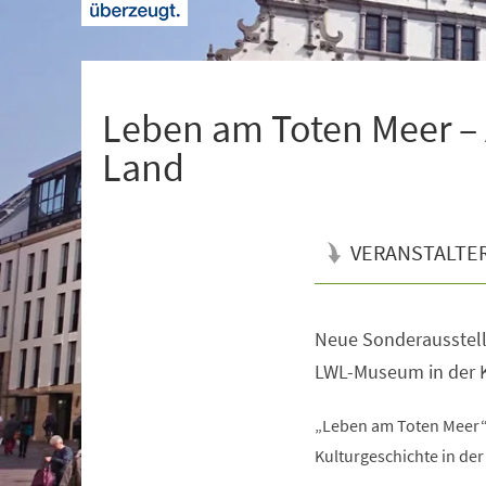
+
1
Leben am Toten Meer – 
Land
VERANSTALTE
Neue Sonderausstell
Veranstaltungsinformationen
LWL-Museum in der K
„Leben am Toten Meer“ 
Kulturgeschichte in der