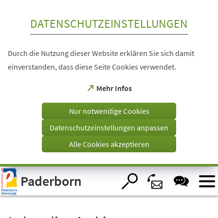
Inhalt anspringen
DATENSCHUTZEINSTELLUNGEN
Durch die Nutzung dieser Website erklären Sie sich damit
einverstanden, dass diese Seite Cookies verwendet.
(Öffnet
Mehr Infos
in
einem
Nur notwendige Cookies
neuen
Tab)
Datenschutzeinstellungen anpassen
Alle Cookies akzeptieren
Visuelle
Paderborn
Assistenzsoftware
öffnen.