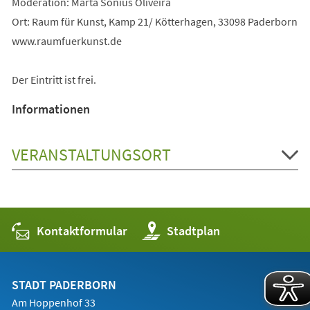
Moderation: Marta Sonius Oliveira
Ort: Raum für Kunst, Kamp 21/ Kötterhagen, 33098 Paderborn
www.raumfuerkunst.de
Der Eintritt ist frei.
Informationen
VERANSTALTUNGSORT
Kontaktformular
(Öffnet
Stadtplan
in
einem
neuen
Tab)
STADT PADERBORN
Am Hoppenhof 33