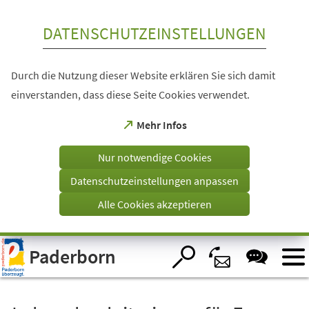
Inhalt anspringen
DATENSCHUTZEINSTELLUNGEN
Durch die Nutzung dieser Website erklären Sie sich damit
einverstanden, dass diese Seite Cookies verwendet.
(Öffnet
Mehr Infos
in
einem
Nur notwendige Cookies
neuen
Tab)
Datenschutzeinstellungen anpassen
Alle Cookies akzeptieren
Visuelle
Paderborn
Assistenzsoftware
öffnen.