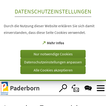
Inhalt anspringen
DATENSCHUTZEINSTELLUNGEN
Durch die Nutzung dieser Website erklären Sie sich damit
einverstanden, dass diese Seite Cookies verwendet.
(Öffnet
Mehr Infos
in
einem
Nur notwendige Cookies
neuen
Tab)
Datenschutzeinstellungen anpassen
Alle Cookies akzeptieren
Visuelle
Paderborn
Assistenzsoftware
öffnen.