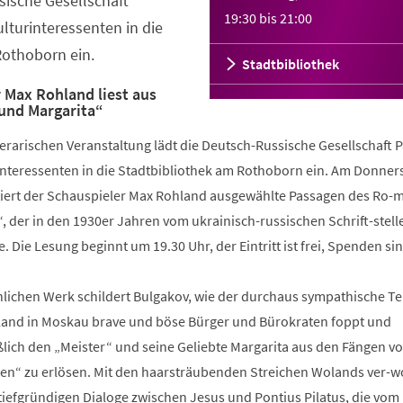
sische Gesellschaft
19:30
bis
21:00
ulturinteressenten in die
Rothoborn ein.
Stadtbibliothek
 Max Rohland liest aus
und Margarita“
erarischen Veranstaltung lädt die Deutsch-Russische Gesellschaft P
rinteressenten in die Stadtbibliothek am Rothoborn ein. Am Donner
iert der Schauspieler Max Rohland ausgewählte Passagen des Ro-
, der in den 1930er Jahren vom ukrainisch-russischen Schrift-stelle
. Die Lesung beginnt um 19.30 Uhr, der Eintritt ist frei, Spenden si
ichen Werk schildert Bulgakov, wie der durchaus sympathische Teu
land in Moskau brave und böse Bürger und Bürokraten foppt und
ßlich den „Meister“ und seine Geliebte Margarita aus den Fängen v
en“ zu erlösen. Mit den haarsträubenden Streichen Wolands ver-
tiefgründigen Dialoge zwischen Jesus und Pontius Pilatus, die vom