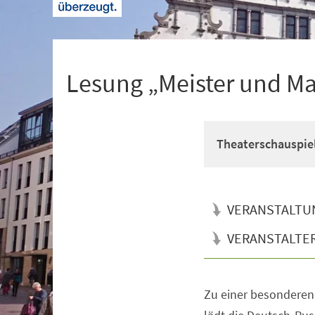
+
1
Lesung „Meister und Ma
Theaterschauspiel
VERANSTALTU
VERANSTALTE
Zu einer besonderen 
Veranstaltungsinformationen