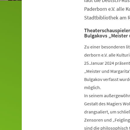
lädt die Deutsch-Rus
Paderborn e.V. alle K
Stadtbibliothek am 
Theaterschauspieler
Bulgakovs „Meister 
Zu einer besonderen lit
derborn e.V. alle Kultu
25.Januar 2024 präsent
„Meister und Margarita“
Bulgakov verfasst wurde
möglich.
In seinem außergewöhnl
Gestalt des Magiers Wo
drangsaliert, um schlie
Zensoren und „Feigling
sind die philosophisch 