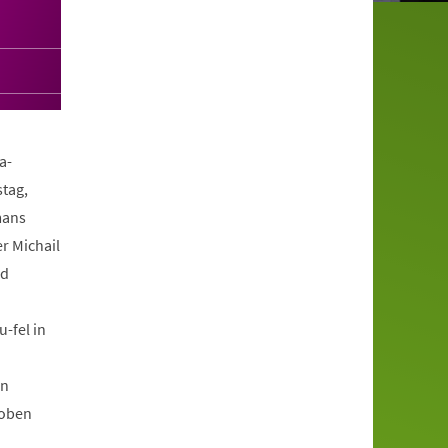
a-
stag,
mans
r Michail
nd
-fel in
on
woben