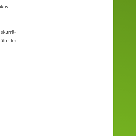
akov
skurril-
äfte der