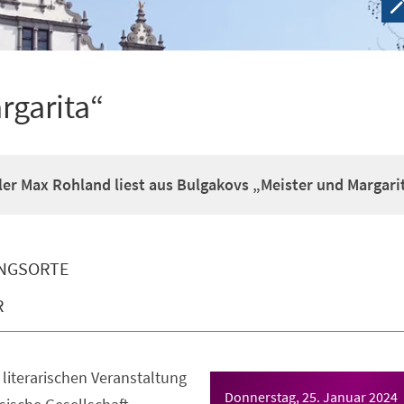
rgarita“
er Max Rohland liest aus Bulgakovs „Meister und Margari
NGSORTE
R
literarischen Veranstaltung
Donnerstag, 25. Januar 2024