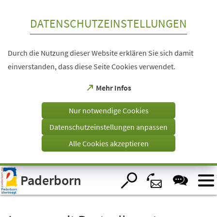
Inhalt anspringen
DATENSCHUTZEINSTELLUNGEN
Durch die Nutzung dieser Website erklären Sie sich damit
einverstanden, dass diese Seite Cookies verwendet.
(Öffnet
Mehr Infos
in
einem
Nur notwendige Cookies
neuen
Tab)
Datenschutzeinstellungen anpassen
Alle Cookies akzeptieren
Visuelle
Paderborn
Assistenzsoftware
öffnen.