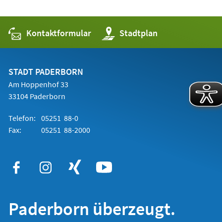
Kontaktformular
(Öffnet
Stadtplan
in
einem
neuen
Tab)
STADT PADERBORN
Am Hoppenhof 33
33104 Paderborn
Telefon:
05251 88-0
Fax:
05251 88-2000
Paderborn überzeugt.