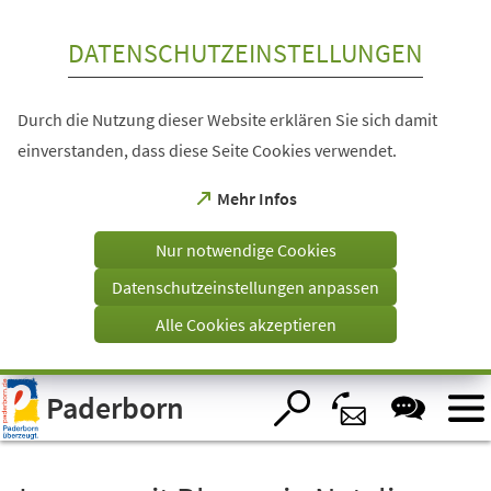
Inhalt anspringen
DATENSCHUTZEINSTELLUNGEN
Durch die Nutzung dieser Website erklären Sie sich damit
einverstanden, dass diese Seite Cookies verwendet.
(Öffnet
Mehr Infos
in
einem
Nur notwendige Cookies
neuen
Tab)
Datenschutzeinstellungen anpassen
Alle Cookies akzeptieren
Visuelle
Paderborn
Assistenzsoftware
öffnen.