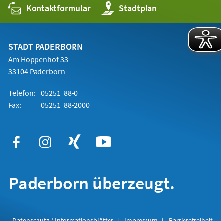
Kontaktformular
(Öffnet
Stadtplan
in
einem
neuen
Tab)
STADT PADERBORN
Am Hoppenhof 33
33104 Paderborn
Telefon:
05251 88-0
Fax:
05251 88-2000
Paderborn überzeugt.
Datenschutz / Informationsblätter
Impressum
Barrierefreiheit