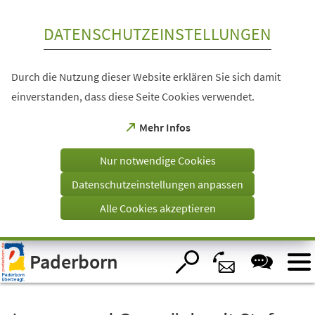
Inhalt anspringen
DATENSCHUTZEINSTELLUNGEN
Durch die Nutzung dieser Website erklären Sie sich damit
einverstanden, dass diese Seite Cookies verwendet.
(Öffnet
Mehr Infos
in
einem
Nur notwendige Cookies
neuen
Tab)
Datenschutzeinstellungen anpassen
Alle Cookies akzeptieren
Visuelle
Paderborn
Assistenzsoftware
öffnen.