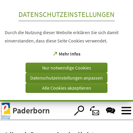
Inhalt anspringen
DATENSCHUTZEINSTELLUNGEN
Durch die Nutzung dieser Website erklären Sie sich damit
einverstanden, dass diese Seite Cookies verwendet.
(Öffnet
Mehr Infos
in
einem
Nur notwendige Cookies
neuen
Tab)
Datenschutzeinstellungen anpassen
Alle Cookies akzeptieren
Visuelle
Paderborn
Assistenzsoftware
öffnen.