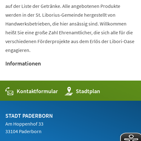
auf der Liste der Getränke. Alle angebotenen Produkte
werden in der St. Liborius-Gemeinde hergestellt von
Handwerksbetrieben, die hier ansässig sind. Willkommen
heißt Sie eine große Zahl Ehrenamtlicher, die sich alle für die
verschiedenen Förderprojekte aus dem Erlös der Libori-Oase
engagieren.
Informationen
Kontaktformular
(Öffnet
Stadtplan
in
einem
neuen
Tab)
STADT PADERBORN
Am Hoppenhof 33
33104 Paderborn