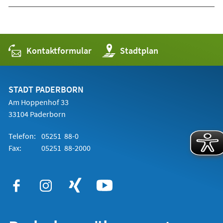
Kontaktformular
(Öffnet
Stadtplan
in
einem
neuen
Tab)
STADT PADERBORN
Am Hoppenhof 33
33104 Paderborn
Telefon:
05251 88-0
Fax:
05251 88-2000