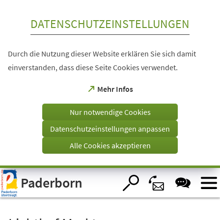
Inhalt anspringen
DATENSCHUTZEINSTELLUNGEN
Durch die Nutzung dieser Website erklären Sie sich damit
einverstanden, dass diese Seite Cookies verwendet.
(Öffnet
Mehr Infos
in
einem
Nur notwendige Cookies
neuen
Tab)
Datenschutzeinstellungen anpassen
Alle Cookies akzeptieren
Visuelle
Paderborn
Assistenzsoftware
öffnen.