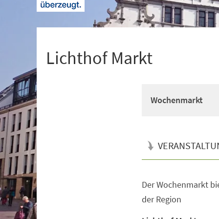
+
1
Lichthof Markt
Wochenmarkt
VERANSTALTU
Der Wochenmarkt bie
Veranstaltungsinformationen
der Region