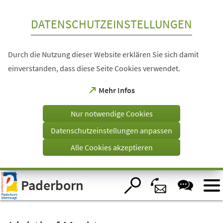
Inhalt anspringen
DATENSCHUTZEINSTELLUNGEN
Durch die Nutzung dieser Website erklären Sie sich damit
einverstanden, dass diese Seite Cookies verwendet.
(Öffnet
Mehr Infos
in
einem
Nur notwendige Cookies
neuen
Tab)
Datenschutzeinstellungen anpassen
Alle Cookies akzeptieren
Visuelle
Paderborn
Assistenzsoftware
öffnen.