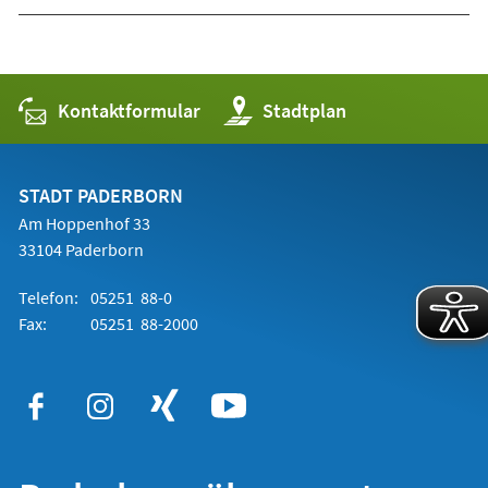
Kontaktformular
(Öffnet
Stadtplan
in
einem
neuen
Tab)
STADT PADERBORN
Am Hoppenhof 33
33104 Paderborn
Telefon:
05251 88-0
Fax:
05251 88-2000