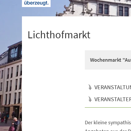
+
1
Lichthofmarkt
Wochenmarkt "Auf
VERANSTALTU
VERANSTALTE
Der kleine sympathi
Veranstaltungsinformationen