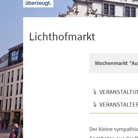
+
1
Lichthofmarkt
Wochenmarkt "Auf
VERANSTALTU
VERANSTALTE
Der kleine sympathi
Veranstaltungsinformationen