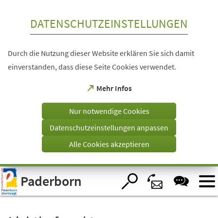
Inhalt anspringen
DATENSCHUTZEINSTELLUNGEN
Durch die Nutzung dieser Website erklären Sie sich damit
einverstanden, dass diese Seite Cookies verwendet.
(Öffnet
Mehr Infos
in
einem
Nur notwendige Cookies
neuen
Tab)
Datenschutzeinstellungen anpassen
Alle Cookies akzeptieren
Visuelle
Paderborn
Assistenzsoftware
öffnen.