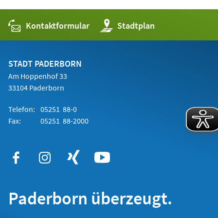
Kontaktformular
(Öffnet
Stadtplan
in
einem
neuen
Tab)
STADT PADERBORN
Am Hoppenhof 33
33104 Paderborn
Telefon:
05251 88-0
Fax:
05251 88-2000
Paderborn überzeugt.