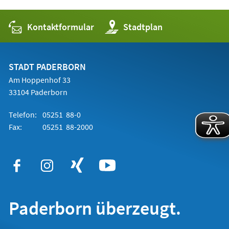
Kontaktformular
(Öffnet
Stadtplan
in
einem
neuen
Tab)
STADT PADERBORN
Am Hoppenhof 33
33104 Paderborn
Telefon:
05251 88-0
Fax:
05251 88-2000
Paderborn überzeugt.