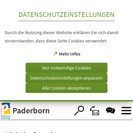
Inhalt anspringen
DATENSCHUTZEINSTELLUNGEN
Durch die Nutzung dieser Website erklären Sie sich damit
einverstanden, dass diese Seite Cookies verwendet.
(Öffnet
Mehr Infos
in
einem
Nur notwendige Cookies
neuen
Tab)
Datenschutzeinstellungen anpassen
Alle Cookies akzeptieren
Visuelle
Paderborn
Assistenzsoftware
öffnen.